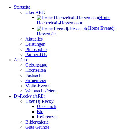
Startseite
Über ARE
Home
Hochzeitsdj-Hessen.com
Home Eventdj-
Hessen.de
Aktuelles
Leistungen
Philosophie
Partner-DJs
Anlässe
Geburtstage
Hochzeiten
Fastnacht
Firmenfeier
Motto-Events
Weihnachtsfeiern
Dj-Recky (ARE)
Über Dj-Recky
Über mich
Bio
Referenzen
Bildergalerie
Gute Gründe